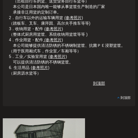
（出租自行车的篮、送货业务自行车篮等）
本公司是日本国内唯一能够从事篮筐生产制造的厂家
承接非泛用篮的定制订单。
2．
自行车以外的运输车辆用篮
(参考照片)
（踏板车、叉车、康拜因、高尔夫手推车等等)
3．
收纳用篮・配件
(参考照片)
（整体式厨房用篮筐、系统收纳用篮筐等等 )
4．
作业用篮・配件
(参考照片)
本公司能够提供清洁防锈的不锈钢制篮筐、抗菌ＰＥ浸塑篮筐。
（用于医用厢式车，作业室／车厢等等）
5．
工业／实验室用篮
(参考照片)
可以提供清洁防锈的不锈钢篮筐。
6.
生活用品
(参考照片)
（厨房沥水篮等）
到顶部
到顶部