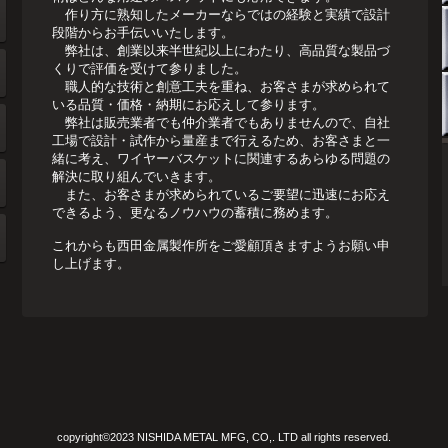
作り方に熟知したメーカーならではの経験と実績で設計
段階からお手伝いいたします。
弊社は、創業以来半世紀以上にわたり、高品質な製品づ
くりで評価を受けて参りました。
職人的な技術と創意工夫を重ね、お客さまが求められて
いる品質・価格・納期にお応えして参ります。
弊社は販売業者でも仲介業者でもありませんので、自社
工場で設計・試作から量産まで行えるため、お客さまと一
緒に考え、ワイヤーバスケットに関連するあらゆる問題の
解決に取り組んでいきます。
また、お客さまが求められているご要望に迅速にお応え
できるよう、更なるノウハウの蓄積に務めます。
これからも西田金属製作所をご愛顧頂きますようお願い申
し上げます。
copyright©2023 NISHIDA METAL MFG, CO,. LTD all rights reserved.